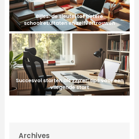
Bijles: de sleutel tot betere
schoolresultaten en zelfvertrouwen
Succesvol starten als zzp’er: tips voor een
vliegende start
Archives