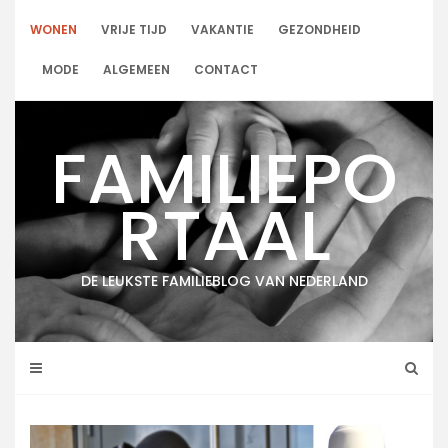
Skip
to
WONEN
VRIJE TIJD
VAKANTIE
GEZONDHEID
content
MODE
ALGEMEEN
CONTACT
FAMILIEPO
RTAAL
DE LEUKSTE FAMILIEBLOG VAN NEDERLAND