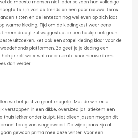
wel de meeste mensen niet ieder seizoen hun volledige
e hoogte te zijn van de trends en een paar nieuwe items
anden zitten en de lentezon nog wel even op zich laat
op warme kleding. Tijd om de kledingkast weer eens
et meer draagt zal weggestopt in een hoekje ook geen
beste uitzoeken. Zet ook een stapel kleding klaar voor de
tweedehands platformen. Zo geef je je kleding een
n heb je zelf weer wat meer ruimte voor nieuwe items.
ees dan verder.
llen we het juist zo groot mogelijk. Met de winterse
ijk verstoppen in een dikke, oversized jas. Stiekem een
thuis lekker onder kruipt. Niet alleen jassen mogen dit
helemaal terug van weggeweest. De wijde jeans zijn al
en gaan gewoon prima mee deze winter. Voor een