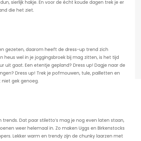
un, sierlijk hakje. En voor de écht koude dagen trek je er
d die het ziet.
nen gezeten, daarom heeft de dress-up trend zich
 heus wel in je joggingsbroek bij mag zitten, is het tijd
r uit gaat. Een etentje gepland? Dress up! Dagje naar de
angen? Dress up! Trek je pofmouwen, tule, pailletten en
t niet gek genoeg.
 trends. Dat paar stiletto’s mag je nog even laten staan,
choenen weer helemaal in. Zo maken Uggs en Birkenstocks
ppers. Lekker warm en trendy zijn de chunky laarzen met