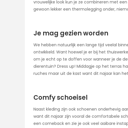
vrouwelijke look kun je ze combineren met een d
gewoon lekker een thermolegging onder, nieman
Je mag gezien worden
We hebben natuurlijk een lange tijd veelal bin
ontwikkeld. Want hoewel je er bij het thuiswerken
om je echt op te doffen voor wanneer je de deu
dierentuin? Dress up! Middagje op het terras h
ruches maar uit de kast want dit najaar kan he
Comfy schoeisel
Naast kleding zijn ook schoenen onderhevig aan
want dit najaar zijn vooral de comfortabele s
een comeback en zie je ook veel aaibare insta