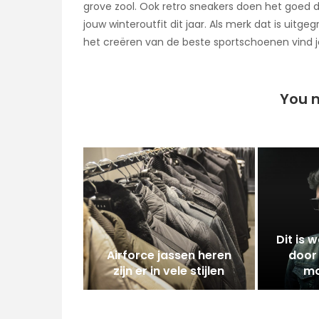
grove zool. Ook retro sneakers doen het goed d
jouw winteroutfit dit jaar. Als merk dat is uit
het creëren van de beste sportschoenen vind j
You m
Dit is w
Airforce jassen heren
door 
zijn er in vele stijlen
mo