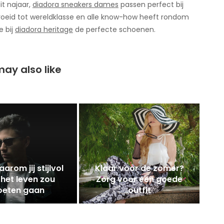
it najaar,
diadora sneakers dames
passen perfect bij
gegroeid tot wereldklasse en alle know-how heeft rondom
e bij
diadora heritage
de perfecte schoenen.
ay also like
aarom jij stijlvol
Klaar voor de zomer?
het leven zou
Zorg voor een goede
eten gaan
outfit