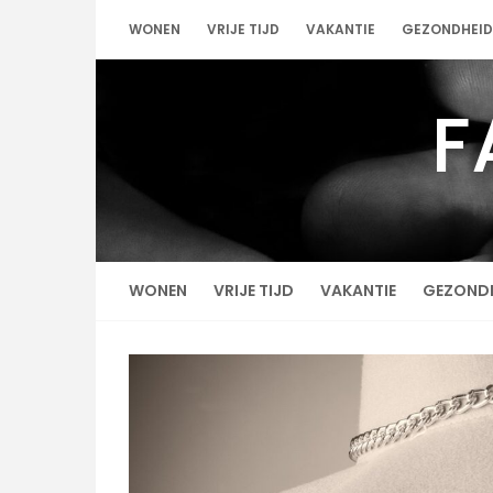
Skip
WONEN
VRIJE TIJD
VAKANTIE
GEZONDHEID
to
content
F
WONEN
VRIJE TIJD
VAKANTIE
GEZOND