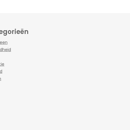
egorieën
een
dheid
ie
jd
n